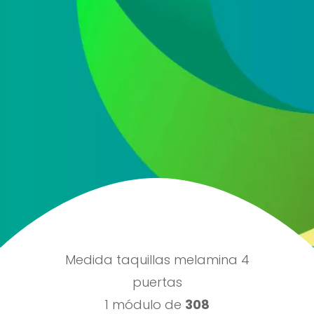
He leído y acepto la
política de protección de
datos
Acepto recibir información comercial sobre las ofertas
y promociones de nuestra empresa (NET QUINTOS, S.L.)
relacionadas con nuestro sector en base a nuestra
política de protección de datos
ENVIAR
Medida taquillas melamina 4
puertas
1 módulo de
308