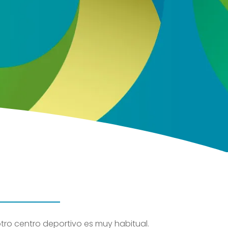
s con nuestro sector en base a nuestra
política de
ENVIAR
 otro centro deportivo es muy habitual.