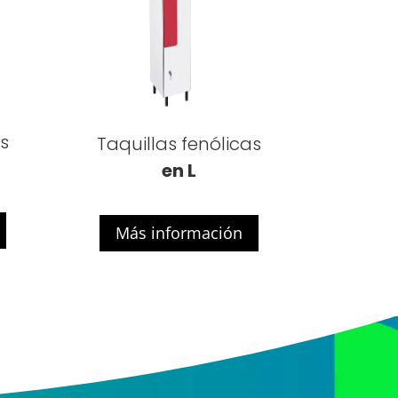
as
Taquillas fenólicas
en L
Más información