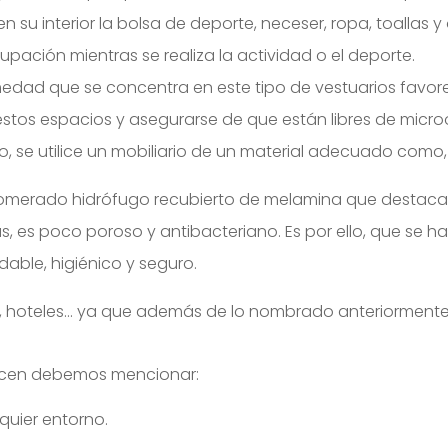
n su interior la bolsa de deporte, neceser, ropa, toallas
pación mientras se realiza la actividad o el deporte.
medad que se concentra en este tipo de vestuarios favore
 estos espacios y asegurarse de que están libres de mic
o, se utilice un mobiliario de un material adecuado como, p
omerado hidrófugo recubierto de melamina que destaca p
 es poco poroso y antibacteriano. Es por ello, que se h
dable, higiénico y seguro.
as, hoteles… ya que además de lo nombrado anteriormente, 
frecen debemos mencionar:
quier entorno.