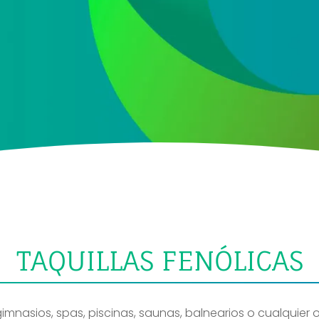
e datos
 ofertas y promociones de nuestra empresa (NET QUINTOS, S.L.) relacionada
TAQUILLAS FENÓLICAS
 gimnasios, spas, piscinas, saunas, balnearios o cualquier