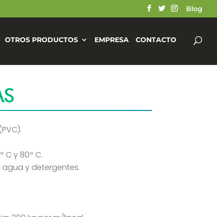
Blog
OTROS PRODUCTOS
EMPRESA
CONTACTO
AS
(PVC).
º C y 80º C.
s, agua y detergentes.