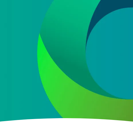
e datos
 ofertas y promociones de nuestra empresa (NET QUINTOS, S.L.) relacionada