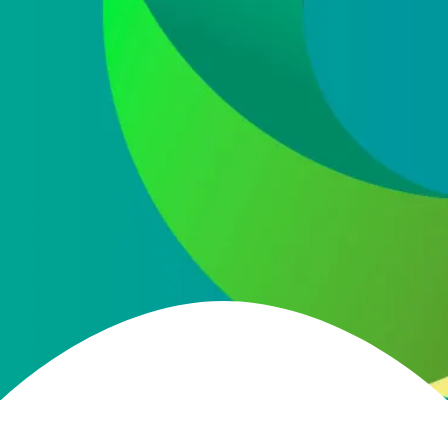
He leído y acepto la
política de protección de
datos
Acepto recibir información comercial sobre las ofertas
y promociones de nuestra empresa (NET QUINTOS, S.L.)
relacionadas con nuestro sector en base a nuestra
política de protección de datos
ENVIAR