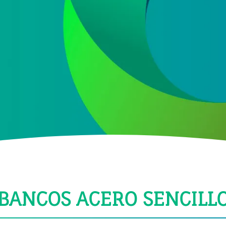
e datos
 ofertas y promociones de nuestra empresa (NET QUINTOS, S.L.) relacionada
BANCOS ACERO SENCILL