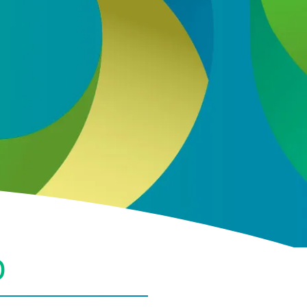
s con nuestro sector en base a nuestra
política de
ENVIAR
O