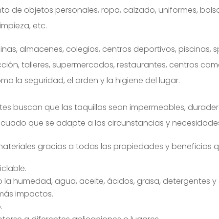
 de objetos personales, ropa, calzado, uniformes, bolsos
impieza, etc.
nas, almacenes, colegios, centros deportivos, piscinas, sp
cción, talleres, supermercados, restaurantes, centros com
 la seguridad, el orden y la higiene del lugar.
es buscan que las taquillas sean impermeables, duraderas, 
adecuado que se adapte a las circunstancias y necesidad
 materiales gracias a todas las propiedades y beneficios 
iclable.
 la humedad, agua, aceite, ácidos, grasa, detergentes y 
emás impactos.
.