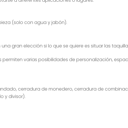
tarse a diferentes aplicaciones o lugares.
ieza (solo con agua y jabón).
a gran elección si lo que se quiere es situar las taquillas 
as permiten varias posibilidades de personalización, espa
candado, cerradura de monedero, cerradura de combinaci
 y divisor).