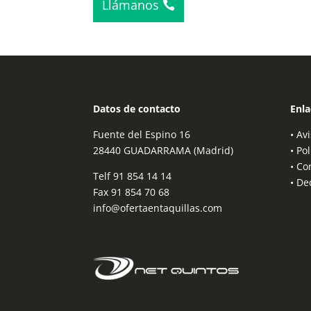
Llámanos
Datos de contacto
Enla
Fuente del Espino 16
•
Avi
28440 GUADARRAMA (Madrid)
•
Pol
•
Co
Telf
91 854 14 14
•
Dec
Fax 91 854 70 68
info@ofertaentaquillas.com