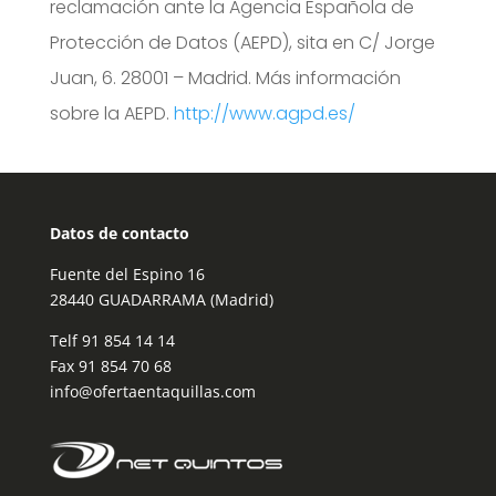
reclamación ante la Agencia Española de
Protección de Datos (AEPD), sita en C/ Jorge
Juan, 6. 28001 – Madrid. Más información
sobre la AEPD.
http://www.agpd.es/
Datos de contacto
Fuente del Espino 16
28440 GUADARRAMA (Madrid)
Telf
91 854 14 14
Fax 91 854 70 68
info@ofertaentaquillas.com