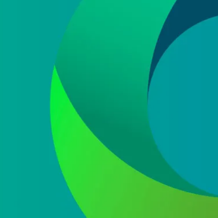
He leído y acepto la
política de protección de
datos
Acepto recibir información comercial sobre las ofertas
y promociones de nuestra empresa (NET QUINTOS, S.L.)
relacionadas con nuestro sector en base a nuestra
política de protección de datos
ENVIAR