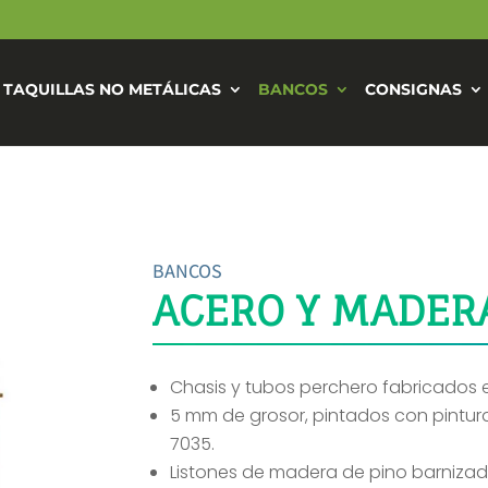
TAQUILLAS NO METÁLICAS
BANCOS
CONSIGNAS
BANCOS
ACERO Y MADER
Chasis y tubos perchero fabricados e
5 mm de grosor, pintados con pintura 
7035.
Listones de madera de pino barniza