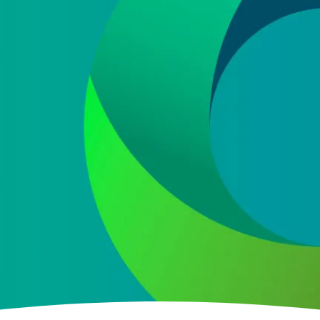
e datos
 ofertas y promociones de nuestra empresa (NET QUINTOS, S.L.) relacionada