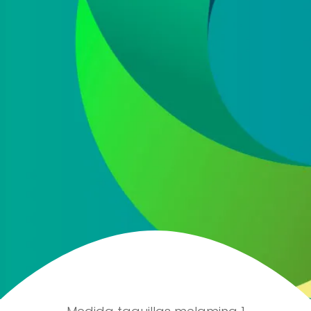
He leído y acepto la
política de protección de
datos
Acepto recibir información comercial sobre las ofertas
y promociones de nuestra empresa (NET QUINTOS, S.L.)
relacionadas con nuestro sector en base a nuestra
política de protección de datos
ENVIAR