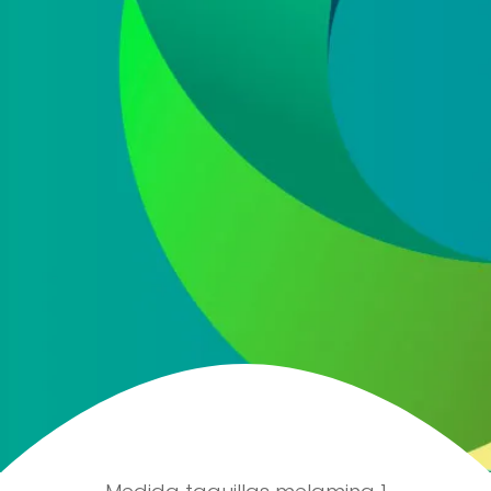
He leído y acepto la
política de protección de
datos
Acepto recibir información comercial sobre las ofertas
y promociones de nuestra empresa (NET QUINTOS, S.L.)
relacionadas con nuestro sector en base a nuestra
política de protección de datos
ENVIAR