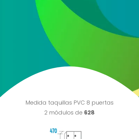
He leído y acepto la
política de protección de
datos
Acepto recibir información comercial sobre las ofertas
y promociones de nuestra empresa (NET QUINTOS, S.L.)
relacionadas con nuestro sector en base a nuestra
política de protección de datos
ENVIAR
Medida taquillas PVC 8 puertas
2 módulos de
628