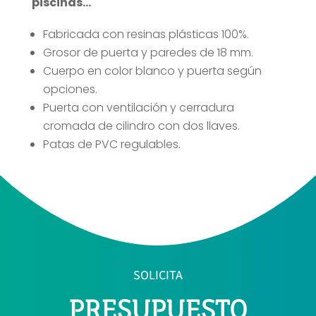
piscinas…
Fabricada con resinas plásticas 100%.
Grosor de puerta y paredes de 18 mm.
Cuerpo en color blanco y puerta según
opciones.
Puerta con ventilación y cerradura
cromada de cilindro con dos llaves.
Patas de PVC regulables.
SOLICITA
PRESUPUESTO