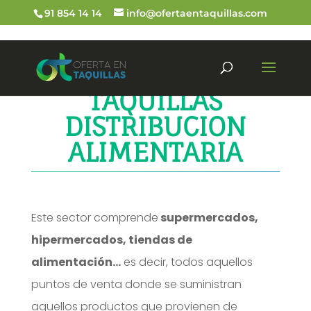
91 854 14 14
info@ofertaentaquillas.com
TAQUILLAS
DISTRIBUCION
ALIMENTARIA
Este sector comprende
supermercados,
hipermercados, tiendas de
alimentación…
es decir, todos aquellos
puntos de venta donde se suministran
aquellos productos que provienen de