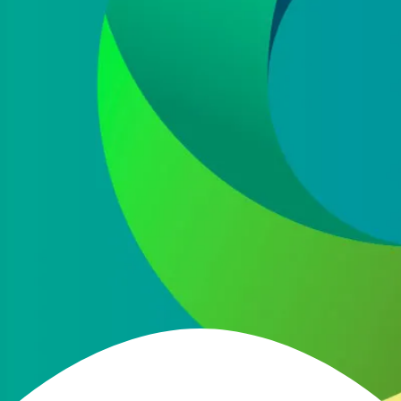
He leído y acepto la
política de protección de
datos
Acepto recibir información comercial sobre las ofertas
y promociones de nuestra empresa (NET QUINTOS, S.L.)
relacionadas con nuestro sector en base a nuestra
política de protección de datos
ENVIAR