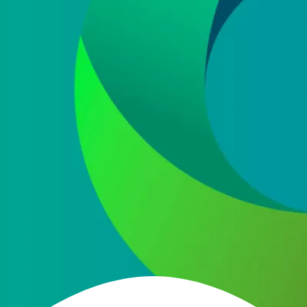
He leído y acepto la
política de protección de
datos
Acepto recibir información comercial sobre las ofertas
y promociones de nuestra empresa (NET QUINTOS, S.L.)
relacionadas con nuestro sector en base a nuestra
política de protección de datos
ENVIAR