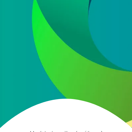
He leído y acepto la
política de protección de
datos
Acepto recibir información comercial sobre las ofertas
y promociones de nuestra empresa (NET QUINTOS, S.L.)
relacionadas con nuestro sector en base a nuestra
política de protección de datos
ENVIAR