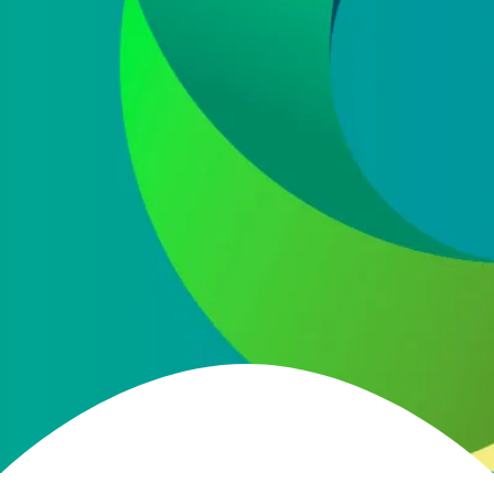
He leído y acepto la
política de protección de
datos
Acepto recibir información comercial sobre las ofertas
y promociones de nuestra empresa (NET QUINTOS, S.L.)
relacionadas con nuestro sector en base a nuestra
política de protección de datos
ENVIAR