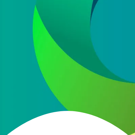
He leído y acepto la
política de protección de
datos
Acepto recibir información comercial sobre las ofertas
y promociones de nuestra empresa (NET QUINTOS, S.L.)
relacionadas con nuestro sector en base a nuestra
política de protección de datos
ENVIAR