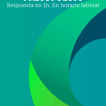
Respuesta en 1h. En horario laboral
e datos
 ofertas y promociones de nuestra empresa (NET QUINTOS, S.L.) relacionada