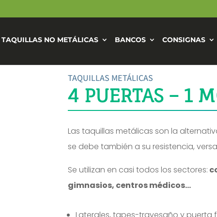
TAQUILLAS NO METÁLICAS
BANCOS
CONSIGNAS
TAQUILLAS METÁLICAS
4 PUERTAS – 1 
Las taquillas metálicas son la alternati
se debe también a su resistencia, versa
Se utilizan en casi todos los sectores:
co
gimnasios, centros médicos…
Laterales, tapes-travesaño y puerta