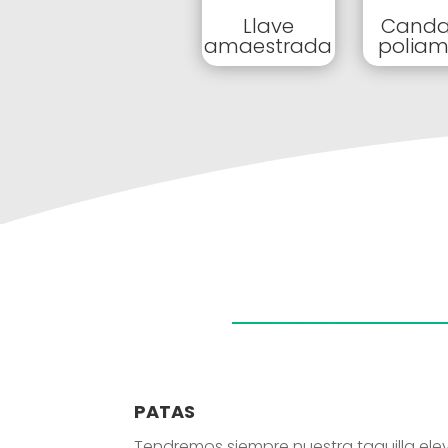
Llave
Cand
amaestrada
poliam
PATAS
Tendremos siempre nuestra taquilla ele