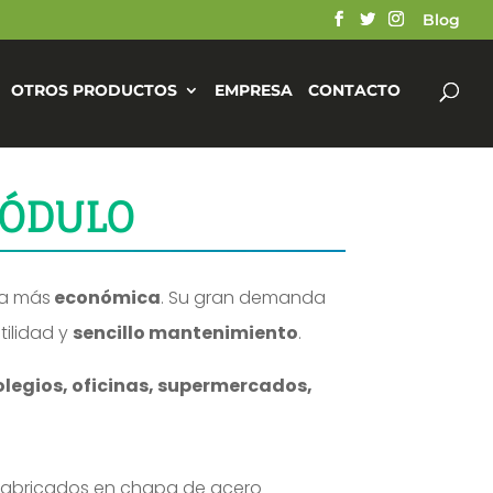
Blog
OTROS PRODUCTOS
EMPRESA
CONTACTO
MÓDULO
va más
económica
. Su gran demanda
tilidad y
sencillo mantenimiento
.
legios, oficinas, supermercados,
 fabricados en chapa de acero