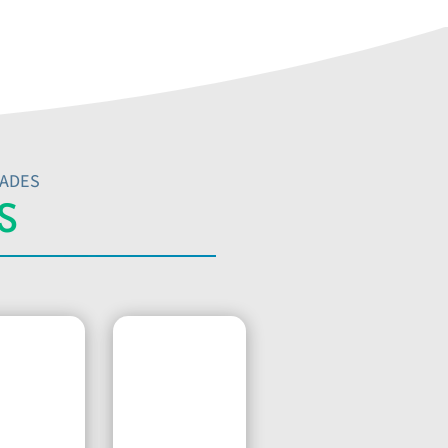
DADES
S