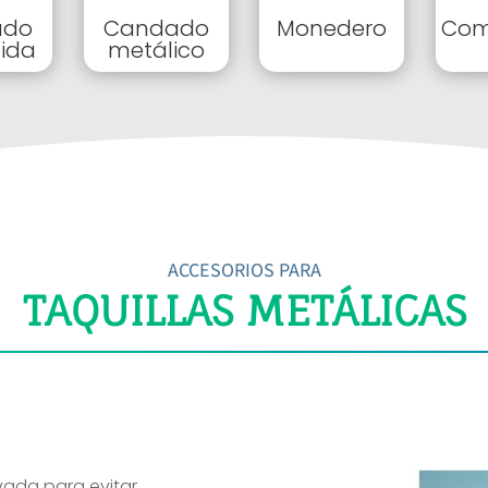
ado
Candado
Monedero
Com
ida
metálico
ACCESORIOS PARA
TAQUILLAS METÁLICAS
vada para evitar