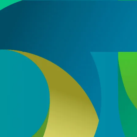
s con nuestro sector en base a nuestra
política de