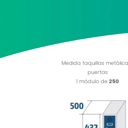
Medida taquillas metálic
puertas
1 módulo de
250