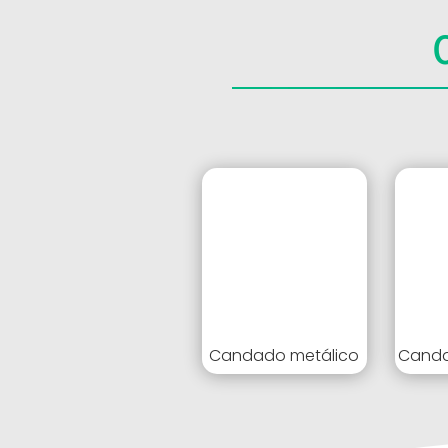
Candado metálico
Canda