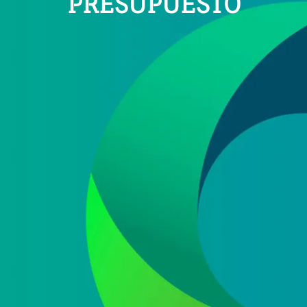
PRESUPUESTO
e datos
 ofertas y promociones de nuestra empresa (NET QUINTOS, S.L.) relacionada