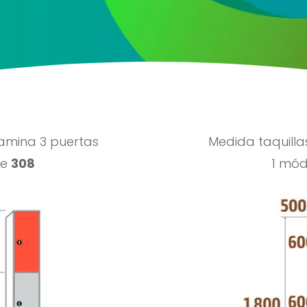
amina 3 puertas
Medida taquill
de
308
1 mó