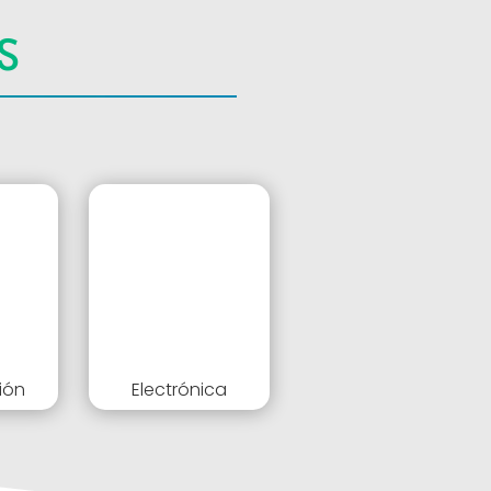
S
ión
Electrónica