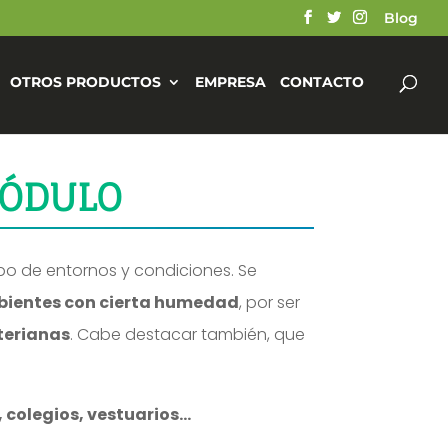
Blog
OTROS PRODUCTOS
EMPRESA
CONTACTO
MÓDULO
o de entornos y condiciones. Se
mbientes con cierta humedad
, por ser
terianas
. Cabe destacar también, que
 colegios, vestuarios…