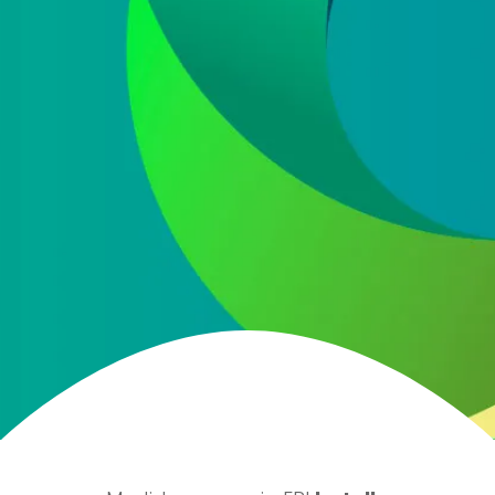
He leído y acepto la
política de protección de
datos
Acepto recibir información comercial sobre las ofertas
y promociones de nuestra empresa (NET QUINTOS, S.L.)
relacionadas con nuestro sector en base a nuestra
política de protección de datos
ENVIAR