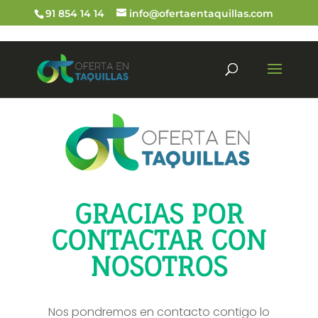
91 854 14 14
info@ofertaentaquillas.com
GRACIAS POR
CONTACTAR CON
NOSOTROS
Nos pondremos en contacto contigo lo