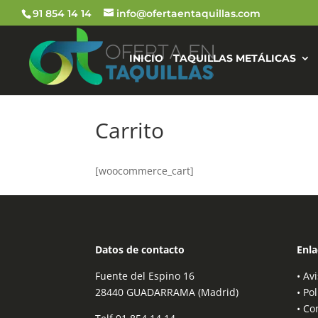
91 854 14 14
info@ofertaentaquillas.com
INICIO
TAQUILLAS METÁLICAS
Carrito
[woocommerce_cart]
Datos de contacto
Enla
Fuente del Espino 16
•
Avi
28440 GUADARRAMA (Madrid)
•
Pol
•
Co